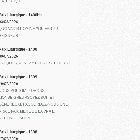
CATHOLIQUE
Paix Liturgique - 1400bis
03/08/2026
QUO VADIS DOMINE ?OÙ VAS-TU
SEIGNEUR ?
Paix Liturgique - 1400
30/07/2026
ÉVÊQUES, VENEZ A NOTRE SECOURS !
Paix Liturgique - 1399
29/07/2026
NOUS VOUS IMPLORONS
MONSEIGNEURSOYEZ BON ET
GÉNÉREUXET ACCORDEZ-NOUS UNE
VRAIE PAIX MÈRE DE LA VRAIE
RÉCONCILIATION
Paix Liturgique - 1398
27/07/2026