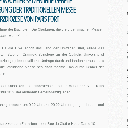
IE WÄCHTER SETZEN IHRE GEBETE
IGUNG DER TRADITIONELLEN MESSE
RZDIÖZESE VON PARIS FORT
hme der Bischöfe!): Die Gläubigen, die die tridentinischen Messen
are, viele Kinder.
ten. Da die USA jedoch das Land der Umfragen sind, wurde das
en Stephen Cranney, Soziologe an der Catholic University of
oziologe, eine detaillierte Umfrage durch und fanden heraus, dass
n die lateinische Messe besuchen möchte. Das dürfte Kenner der
chen.
 der Katholiken, die mindestens einmal im Monat den Alten Ritus
it nur 20 % der ordinären Gemeindemitglieder.
onntagsmessen um 9:30 Uhr und 20:00 Uhr bei jungen Leuten und
ranz vor dem Erzbistum in der Rue du Cloître-Notre-Dame 10.