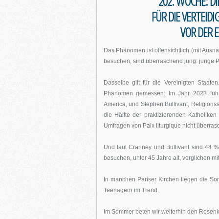
202. WOCHE: D
FÜR DIE VERTEID
VOR DER E
Das Phänomen ist offensichtlich (mit Ausna
besuchen, sind überraschend jung: junge Pa
Dasselbe gilt für die Vereinigten Staa
Phänomen gemessen: Im Jahr 2023 führt
America, und Stephen Bullivant, Religionss
die Hälfte der praktizierenden Katholike
Umfragen von Paix liturgique nicht überras
Und laut Cranney und Bullivant sind 44 %
besuchen, unter 45 Jahre alt, verglichen m
In manchen Pariser Kirchen liegen die S
Teenagern im Trend.
Im Sommer beten wir weiterhin den Rosenk