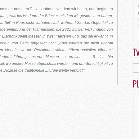
ommen aus dem Diözesanhaus, vor dem wir beten, und beginnen
ganz, was los ist, denn der Priester, mit dem wir gesprochen haben,
en Stil‘ in Paris nicht verboten sind, während Sie das Gegenteil zu
iedereinführung der Pfarrmessen, die 2021 mit der Verkündung von
 Bischof Aupetit Messen in zwei Pfarreien und, das sei erwähnt, in
ierteln von Paris abgesagt hat.
“ „
Aber wurden sie nicht überall
Tw
en Vierteln, wo die Reaktionen stärker hätten ausfallen können
.“
dereinführung unserer Messen zu erbitten – z.B., ich bin
il, wo unsere Messe abgeschafft wurde – und um Gerechtigkeit zu
 Diözese die traditionelle Liturgie weiter verfolgt.
“
PL