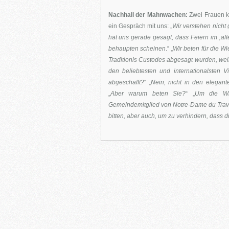
Nachhall der Mahnwachen:
Zwei Frauen k
ein Gespräch mit uns: „
Wir verstehen nicht 
hat uns gerade gesagt, dass Feiern im ‚alt
behaupten scheinen
.“ „
Wir beten für die W
Traditionis Custodes abgesagt wurden, weil
den beliebtesten und internationalsten V
abgeschafft?
“ „
Nein, nicht in den elegant
„
Aber warum beten Sie?
“ „
Um die Wie
Gemeindemitglied von Notre-Dame du Trava
bitten, aber auch, um zu verhindern, dass die