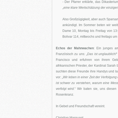
- Der Pfarrer erklärte, das Dikasteri
„
eine klare Wertschätzung der einzigen
Also Großzügigkeit, aber auch Sparsam
ankündigt. Im Sommer beten wir weit
Dame 10, Montag bis Freitag von 13:0
Bolivar 114, mittwochs und freitags u
Echos der Mahnwachen
: Ein junges a
Französisch zu uns: „
Das ist unglaublich!
“
Francisco und erfuhren von ihrem Geb
afrikanischen Priester, der Kardinal Sarah
suchten diese Freunde ihre Handys und la
vor: „
Wir leben in einer Zeit der Verfolgung
ist schwer zu verstehen, warum eine Messe
verfolgt wird.
“ Wir baten sie, uns diese
Rosenkranz.
In Gebet und Freundschaft vereint.
Christian Marquant