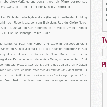
um habe diese Verlängerung gewährt, weil die Pfarrei bestrebt sei,
 lex orandi
“, d. h. der reformierten Messe, zu vermitteln.
keit. Wir hoffen jedoch, dass diese (kleine) Schwalbe den Frühling
erhin den Rosenkranz vor dem Erzbistum, Rue du Cloître-Notre-
0 bis 13:30 Uhr, in Saint-Georges de La Villette, Avenue Simon
m 17:00 Uhr und sonntags um 18:15 Uhr.
Tw
merikanisches Paar kam vorbei und sagte in ausgezeichnetem
 Wir waren Anfang Juli auf der Fons et Culmen-Konferenz in San
etsgottesdienst vor der Kathedrale Notre Dame durch einen
 begleitete. Er hielt eine wunderschöne Rede, in der er sagte… Dort
PL
sen uns „
auf Französisch
“ die Erklärung des guineischen Prälaten
 des alten Ritus. Ich hoffe, dass dies mit dem neuen Papst endet. Es
, die über 1600 Jahre alt ist und so vielen Heiligen gedient hat,
n schönen Text zu schicken, und beendeten gemeinsam unseren