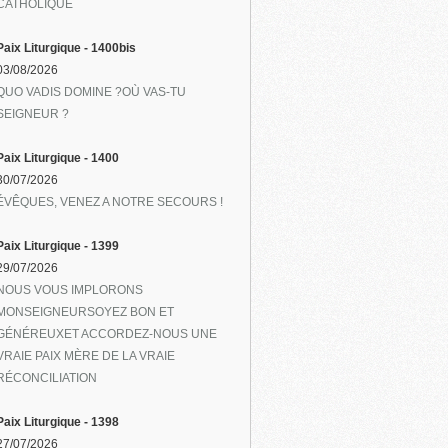
CATHOLIQUE
Paix Liturgique - 1400bis
03/08/2026
QUO VADIS DOMINE ?OÙ VAS-TU
SEIGNEUR ?
Paix Liturgique - 1400
30/07/2026
ÉVÊQUES, VENEZ A NOTRE SECOURS !
Paix Liturgique - 1399
29/07/2026
NOUS VOUS IMPLORONS
MONSEIGNEURSOYEZ BON ET
GÉNÉREUXET ACCORDEZ-NOUS UNE
VRAIE PAIX MÈRE DE LA VRAIE
RÉCONCILIATION
Paix Liturgique - 1398
27/07/2026