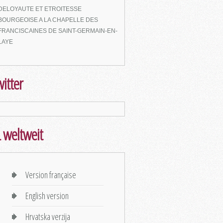
DELOYAUTE ET ETROITESSE
BOURGEOISE A LA CHAPELLE DES
FRANCISCAINES DE SAINT-GERMAIN-EN-
LAYE
itter
 weltweit
Version française
English version
Hrvatska verzija