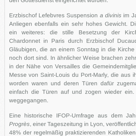
den Gottesdienst eingerichtet wurden.
Erzbischof Lefebvres Suspension
a divinis
im J
Anliegen ebenfalls ein sehr hohes Gewicht. Di
ein weiteres: die stille Besetzung der Kirc
Chardonnet in Paris durch Erzbischof Ducau
Gläubigen, die an einem Sonntag in die Kirch
noch dort sind. In ähnlicher Weise brachen zeh
in der Nähe von Versailles die Gemeindemitglied
Messe von Saint-Louis du Port-Marly, die aus ih
worden waren und deren Türen dafür zugema
einfach die Türen auf und zogen wieder ein.
weggegangen.
Eine historische IFOP-Umfrage aus dem Ja
Progrès
, einer Tageszeitung in Lyon, veröffentlic
48% der regelmäßig praktizierenden Katholike