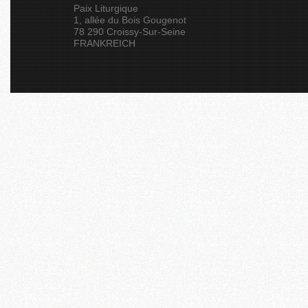
Paix Liturgique
1, allée du Bois Gougenot
78 290 Croissy-Sur-Seine
FRANKREICH