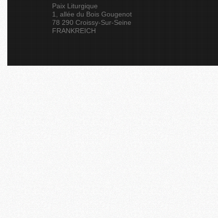
Paix Liturgique
1, allée du Bois Gougenot
78 290 Croissy-Sur-Seine
FRANKREICH