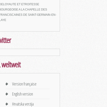
DELOYAUTE ET ETROITESSE
BOURGEOISE A LA CHAPELLE DES
FRANCISCAINES DE SAINT-GERMAIN-EN-
LAYE
itter
 weltweit
Version française
English version
Hrvatska verzija